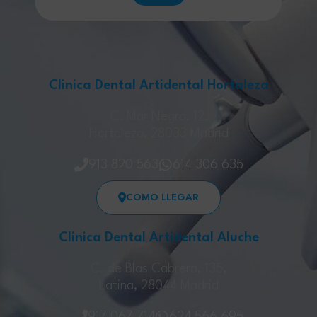
Clinica Dental Artidental Hortaleza
C. Mar Negro, 12,
Hortaleza, 28033 Madrid
913 820 563
614 306 635
COMO LLEGAR
Clinica Dental Artidental Aluche
C. de Blas Cabrera, 135,
Latina, 28044 Madrid