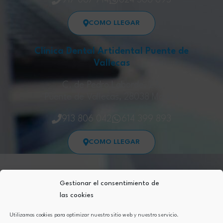
917 067 714
624 566 695
COMO LLEGAR
Clínica Dental Artidental Puente de
Vallecas
C. de Pedro Laborde, 23,
Puente de Vallecas, 28038 Madrid
913 806 042
614 399 893
COMO LLEGAR
Gestionar el consentimiento de
las cookies
Aviso Legal
Política de Privacidad
Utilizamos cookies para optimizar nuestro sitio web y nuestro servicio.