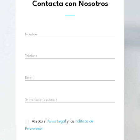
Contacta con Nosotros
r
o
a
k
m
Acepto el
Aviso Legal
y las
Políticas de
Privacidad