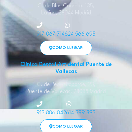
C. de Blas Cabrera, 135,
Latina, 28044 Madrid
917 067 714
624 566 695
COMO LLEGAR
Clínica Dental Artidental Puente de
Vallecas
C. de Pedro Laborde, 23,
Puente de Vallecas, 28038 Madrid
913 806 042
614 399 893
COMO LLEGAR