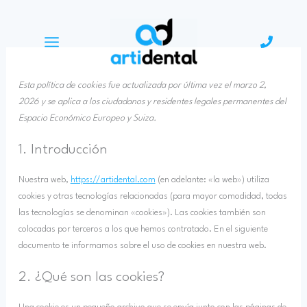
Consent
Consent
Consent
Consent
Consent
Consent
Consent
Consent
Estadísticas
to
to
to
to
to
to
to
to
service
service
service
service
service
service
service
service
cleantalk-
elementor
wordpress
complianz
wordfence
google-
google-
varios
spam-
fonts
maps
Esta política de cookies fue actualizada por última vez el marzo 2,
protect
2026 y se aplica a los ciudadanos y residentes legales permanentes del
Espacio Económico Europeo y Suiza.
1. Introducción
Nuestra web,
https://artidental.com
(en adelante: «la web») utiliza
cookies y otras tecnologías relacionadas (para mayor comodidad, todas
las tecnologías se denominan «cookies»). Las cookies también son
colocadas por terceros a los que hemos contratado. En el siguiente
documento te informamos sobre el uso de cookies en nuestra web.
2. ¿Qué son las cookies?